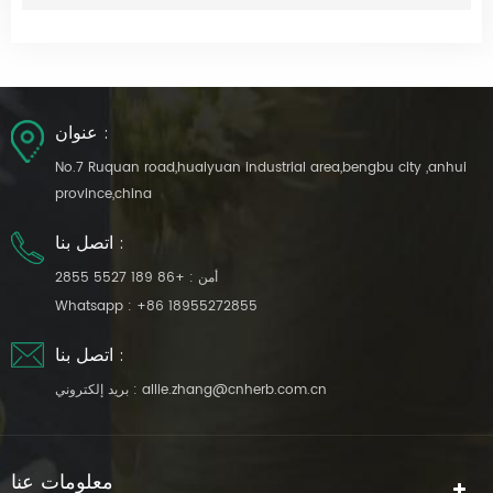
عنوان :
No.7 Ruquan road,huaiyuan industrial area,bengbu city ,anhui
province,china
اتصل بنا :
أمن :
+86 189 5527 2855
Whatsapp :
+86 18955272855
اتصل بنا :
allie.zhang@cnherb.com.cn
بريد إلكتروني :
معلومات عنا