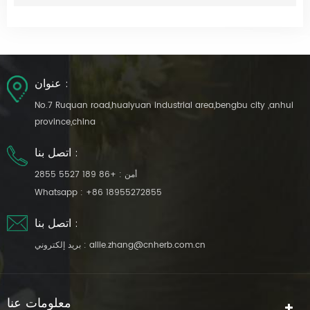
عنوان :
No.7 Ruquan road,huaiyuan industrial area,bengbu city ,anhui
province,china
اتصل بنا :
أمن :
+86 189 5527 2855
Whatsapp :
+86 18955272855
اتصل بنا :
allie.zhang@cnherb.com.cn
بريد إلكتروني :
معلومات عنا