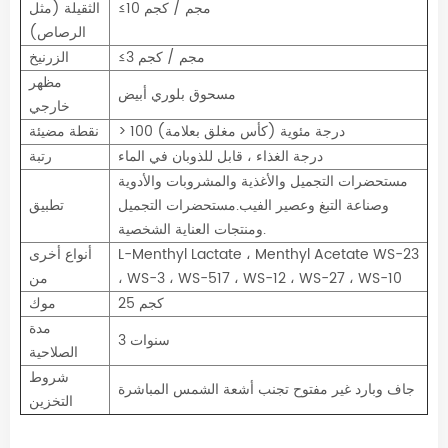
≤10 مجم / كجم
الثقيلة (مثل
الرصاص)
≤3 مجم / كجم
الزرنيخ
مظهر
مسحوق بلوري أبيض
خارجي
> 100 درجة مئوية (كأس مغلق بعلامة)
نقطة مضيئة
درجة الغذاء ، قابل للذوبان في الماء
رتبة
مستحضرات التجميل والأغذية والمشروبات والأدوية
وصناعة التبغ وعصير الفيب.مستحضرات التجميل
تطبيق
ومنتجات العناية الشخصية.
L-Menthyl Lactate ، Menthyl Acetate WS-23
أنواع أخرى
، WS-3 ، WS-517 ، WS-12 ، WS-27 ، WS-10
من
25 كجم
موك
مدة
3 سنوات
الصلاحية
شروط
جاف وبارد غير مفتوح تجنب أشعة الشمس المباشرة
التخزين