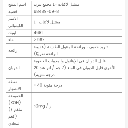
مجمع تبريد L- مينثيل لاكتات
اسم المنتج
68489-09-8
قضية
الاسم
L- مينثيل لاكتات
الكيميائي
4681
اينيك
> 99٪
نقاء
تبريد خفيف ، ورائحة المنثول الطفيفة (عديمة
رائحة
الرائحة تقريبًا)
قابل للذوبان في الإيثانول والمذيبات العضوية
الأخرى.قليل الذوبان في الماء (7 جم / لتر عند 20
الذوبان
درجة مئوية).
نقطة
> 40 درجة مئوية
الانصهار
الحموضة
(KOH)
≤2mg / ز
(ملغم /
كغم)
المعادن