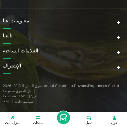
معلومات عنا
تابعنا
العلامات الساخنة
الإشتراك
حقوق النشر © 2013-2026 Anhui Chinaherb Flavors&Fragrances Co.,Ltd..
كل الحقوق محفوظة.
دعم شبكة IPv6
|
سياسة خاصة
XML
حول
اتصل
منتجات
منزل، بيت