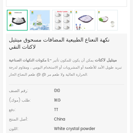
نكهة النعناع الطبيعية المضافات مسحوق مينثيل
لاكتات النقي
L- مينثيل لاكتات
يمكن أن يكون للمكون تأثير
مكونات النكهات الصناعية
تبريد طويل الأمد للأطعمة أو المشروبات أو الاستخدام اليومي ، ومقاوم لدرجة
الحرارة العالية ولا طعم مر @ @ طعم النعناع الحار.
010
رقم الصنف:
1KG
طلب (موك):
TT
دفع:
China
أصل المنتج:
White crystal powder
اللون: