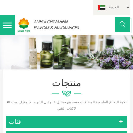
العربية
ANHUI CHINAHERB
FLAVORS & FRAGRANCES
منتجات
وكيل التبريد
منزل، بيت
نكهة النعناع الطبيعية المضافات مسحوق مينثيل
لاكتات النقي
فئات