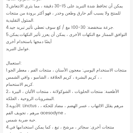
3.يمكن أن تحافظ شدة التبريد على 15-30 دقيقة ، مما يثري الانتعاش
للمنتج ولا يسبب ألم حارق وطعن وخدر ، فهو أكثر برودة من منتجات
المنثول التقليدية.
4.جرعة منخفضة: 30-100 مغ / كغ سوف تعطي تأثير تبريد جيد.
5.التوافق الممتاز مع النكهات الأخرى ، يمكن أن يعزز تأثير النكهات.يمكن
أيضًا دمجها باستخدام أخرى
عوامل التبريد.
استعمال:
1.منتجات الاستخدام اليومي: معجون الأسنان ، منتجات الفم ، معطر الجو
، كريم البشرة ، كريم الحلاقة ، الشامبو ، واقي الشمس ،
كريم الاستحمام.
2.الأطعمة: منتجات الحلويات ، الشوكولاتة ، منتجات الألبان ، البيرة ،
المشروبات الروحية ، العلكة.
3.الأدوية: Linctus ، مرهم يقلل الالتهاب ، عسر الهضم ، مضاد للحكة ،
مرهم ، تجويف الفم acesodyne ،
حبة ضربة شمس.
4.منتجات أخرى: سجائر ، مرشح ، تبغ ، كما يمكن استخدامها في