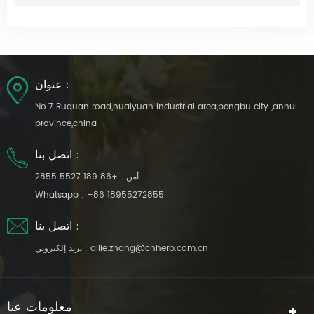
عنوان :
No.7 Ruquan road,huaiyuan industrial area,bengbu city ,anhui
province,china
اتصل بنا :
أمن :
+86 189 5527 2855
Whatsapp :
+86 18955272855
اتصل بنا :
allie.zhang@cnherb.com.cn
بريد إلكتروني :
معلومات عنا