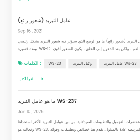
عامل التبريد (شعور رائع)
Sep 16 , 2021
بريد (شعور رائع) ما هو الوضع الذي سيؤثر فيه شعور التبريد بشكل رئيسي: WS-23: الشعور اللطيف ينفجر في الفم (يمكن أن يقول أيضًا تجويف الفم) ، مع تأثير قوي
ومدة قصيرة. WS-12: الشعور بالبرودة ضعيف في الفم ، ولكن بعد الدخول إلى الحلق ، يكون الشعور أقوى. WS-517: ينفجر الشعور البارد في مؤخرة الفم ويستمر حتى جزء الحلق.
الكلمات :
عامل التبريد Ws-23
وكيل التبريد
WS-23
اقرأ أكثر
ما هو عامل التبريد WS-23؟
Jan 10 , 2025
ات التجميل والتطبيقات الصيدلانية. من بين عوامل التبريد الأكثر استخدامًا
وفعالية هو WS-23، وهو مركب معروف بتوفير إحساس تبريد نظيف وطويل الأمد بدون نكهة النعناع المرتبطة عادةً بالمنثول. نقدم هنا خصائص وتطبيقات وفوائد WS-23 عامل