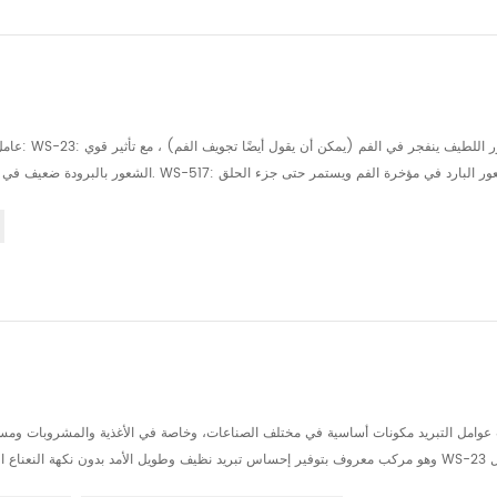
عامل الت
WS-3: الشعور بالبرودة ينفجر ببطء في الفم ويستمر حتى الجزء الخلفي من الفم. عامل ال...
وامل التبريد مكونات أساسية في مختلف الصناعات، وخاصة في الأغذية والمشروبات ومستحضر
التبريد، مما يمنحك فهمًا شاملاً لدوره في تركيبات المنتجات الحديثة. 1. فهم WS-23: الخصا...