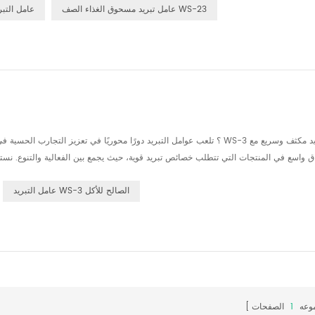
عامل تبريد مسحوق الغذاء الصف WS-23
WS23 عامل ال
لتوجيه قرارات التركيب. 1. فهم WS-3: الخصائص والآلية WS-3 مركب تبريد صناعي م...
عامل التبريد WS-3 الصالح للأكل
موعه
1
الصفحات