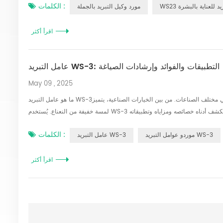
الكلمات :
تبريد للعناية بالبشرة
مورد وكيل التبريد بالجملة
اقرأ أكثر
عامل التبريد WS-3: التطبيقات والفوائد وإرشادات الصياغة
May 09 , 2025
ما هو عامل التبريد WS-3؟ تلعب عوامل التبريد دورًا محوريًا في تعزيز التجارب الحسية في مختلف الصناعات. من بين الخيارات الصناعية، يتميز WS-3 بتأثير تبريد مكثف وسريع مع
لمسة خفيفة من النعناع. يُستخدم WS-3 على نطاق واسع في المنتجات التي تتطلب خصائص تبريد قوية، حيث يجمع بين الفعالية والتنوع. نستكشف أدناه خصائصه ومزاياه وتطبيقاته
الكلمات :
موردو عوامل التبريد WS-3
عامل التبريد WS-3
اقرأ أكثر