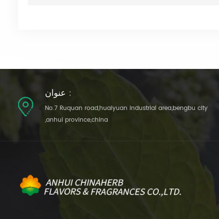
عنوان :
No.7 Ruquan road,huaiyuan industrial area,bengbu city
,anhui province,china