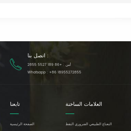
اتصل بنا :
أمن :
+86 189 5527 2855
Whatsapp :
+86 18955272855
العلامات الساخنة
تابعنا
النعناع الطبيعي الضروري النفط
الصفحة الرئيسية