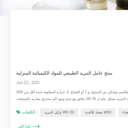
منتج عامل التبريد الطبيعي للمواد الكيميائية المنزلية
Jun 22 , 2021
مزايا وكيل التبريد السلسلة: 1. تأثير تبريد وحديثي مستمر وطويل الأمد، لا حرق ساخن وقاسي ومذكي من المنثول و / أو النعناع. 2. حرارة المقاومة جيدة أقل من 200 ° C لا تقليل
تأثير التبريد، واستخدام مناسب في المخبز وغيرها من درجات الحرارة العالية العمليات. 3. تبقى كثافة التبريد بشكل عام ل 15-30 دقائق مع عدم وجود ألم محترق مقارنة بالمنتجات
القائمة على المنثول هي برودة. 4. جرعة منخفضة 30-100 ملغ / كجم لديه ...
الكلمات :
مضاد للأغذية WS3
وكيل التبريد WS-23
اقرأ أكثر